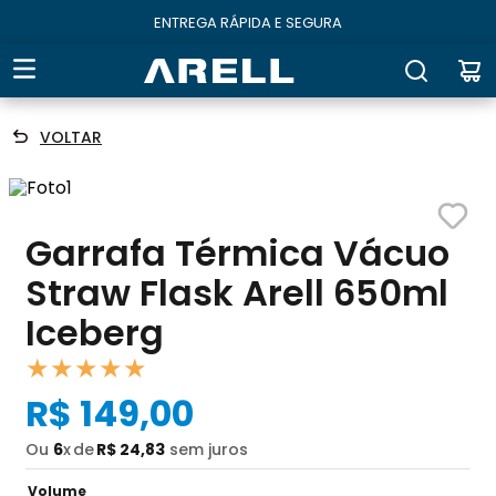
ENTREGA RÁPIDA E SEGURA
VOLTAR
Garrafa Térmica Vácuo
Straw Flask Arell 650ml
Iceberg
★
★
★
★
★
R$
149
,
00
Ou
6
x
R$
24
,
83
sem juros
Volume