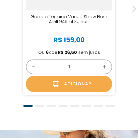
Garrafa Térmica Vácuo Straw Flask
Arell 946ml Sunset
R$
159
,
00
Ou
6
x
R$
26
,
50
sem juros
－
＋
ADICIONAR