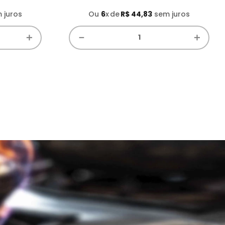
 juros
Ou
6
x
R$
44
,
83
sem juros
＋
－
＋