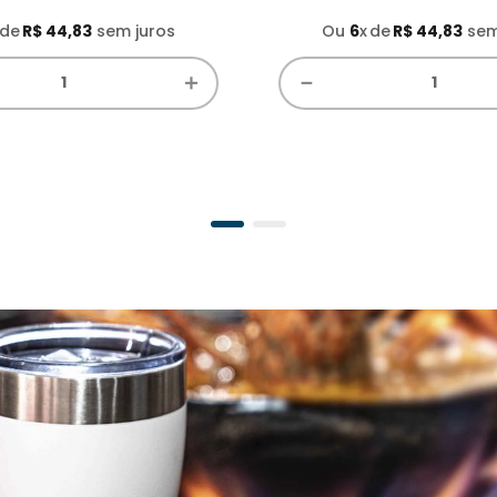
R$
44
,
83
sem juros
Ou
6
x
R$
44
,
83
sem
＋
－