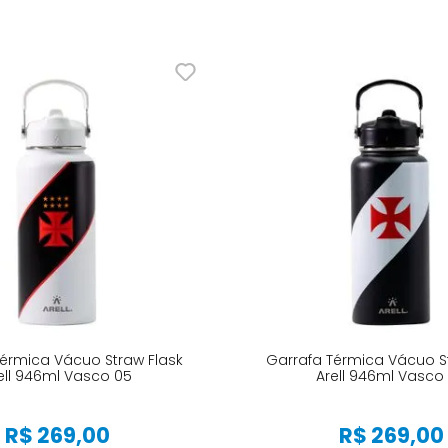
érmica Vácuo Straw Flask
Garrafa Térmica Vácuo S
ell 946ml Vasco 05
Arell 946ml Vasco
R$
269
,
00
R$
269
,
00