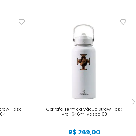
traw Flask
Garrafa Térmica Vácuo Straw Flask
 04
Arell 946ml Vasco 03
R$
269
,
00