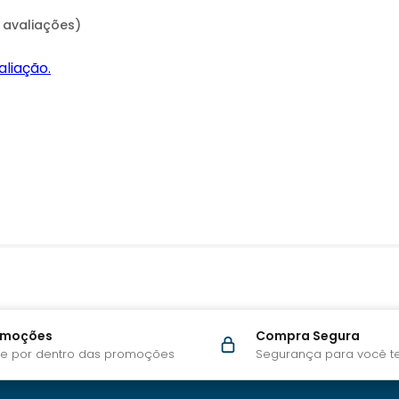
 avaliações)
aliação.
omoções
Compra Segura
ue por dentro das promoções
Segurança para você te