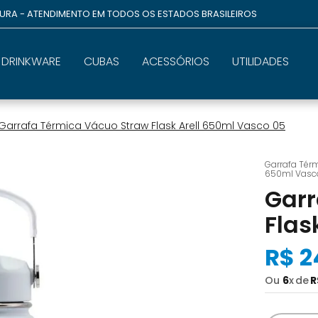
GURA - ATENDIMENTO EM TODOS OS ESTADOS BRASILEIROS
DRINKWARE
CUBAS
ACESSÓRIOS
UTILIDADES
Garrafa Térmica Vácuo Straw Flask Arell 650ml Vasco 05
Garrafa Térm
650ml Vasc
Garr
Flas
R$
2
Ou
6
x
R