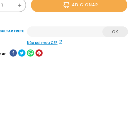
＋
ADICIONAR
Não sei meu CEP
har