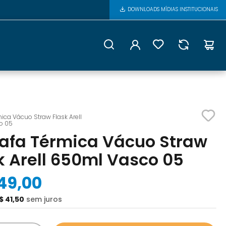
DOWNLOADS MÍDIAS INSTITUCIONAIS
ica Vácuo Straw Flask Arell
o 05
afa Térmica Vácuo Straw
k Arell 650ml Vasco 05
49
,
00
$
41
,
50
sem juros