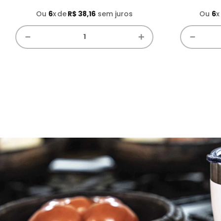
Ou
6
x
R$
38
,
16
sem juros
Ou
6
x
－
＋
－