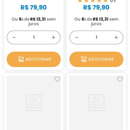
★
★
★
★
★
R$
79
,
90
R$
79
,
90
Ou
6
x
R$
13
,
31
sem
Ou
6
x
R$
13
,
31
sem
juros
juros
－
＋
－
＋
ADICIONAR
ADICIONAR