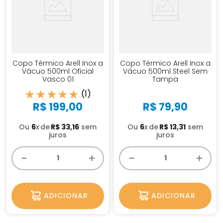
Copo Térmico Arell Inox a
Copo Térmico Arell Inox a
Vácuo 500ml Oficial
Vácuo 500ml Steel Sem
Vasco 01
Tampa
★
★
★
★
★
(
1
)
R$
199
,
00
R$
79
,
90
Ou
6
x
R$
33
,
16
sem
Ou
6
x
R$
13
,
31
sem
juros
juros
－
＋
－
＋
ADICIONAR
ADICIONAR