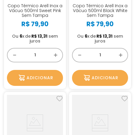
Copo Térmico Arell Inox a
Copo Térmico Arell Inox a
Vácuo 500ml Sweet Pink
Vácuo 500ml Black White
Sem Tampa
Sem Tampa
R$
79
,
90
R$
79
,
90
Ou
6
x
R$
13
,
31
sem
Ou
6
x
R$
13
,
31
sem
juros
juros
－
＋
－
＋
ADICIONAR
ADICIONAR