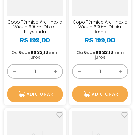
Copo Térmico Arell Inox a
Copo Térmico Arell Inox a
Vácuo 500ml Oficial
Vácuo 500ml Oficial
Paysandu
Remo
R$
199
,
00
R$
199
,
00
Ou
6
x
R$
33
,
16
sem
Ou
6
x
R$
33
,
16
sem
juros
juros
－
＋
－
＋
ADICIONAR
ADICIONAR