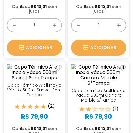
Ou
6
x
R$
13
,
31
sem
Ou
6
x
R$
13
,
31
sem
juros
juros
－
＋
－
＋
ADICIONAR
ADICIONAR
Copo Térmico Arell Inox a
Vácuo 500ml Sunset Sem
Copo Térmico Arell Inox a
Tampa
Vácuo 500ml Carrara
Marble S/Tampa
★
★
★
★
★
(
2
)
★
★
☆
☆
☆
(
1
)
R$
79
,
90
R$
79
,
90
Ou
6
x
R$
13
,
31
sem
Ou
6
x
R$
13
,
31
sem