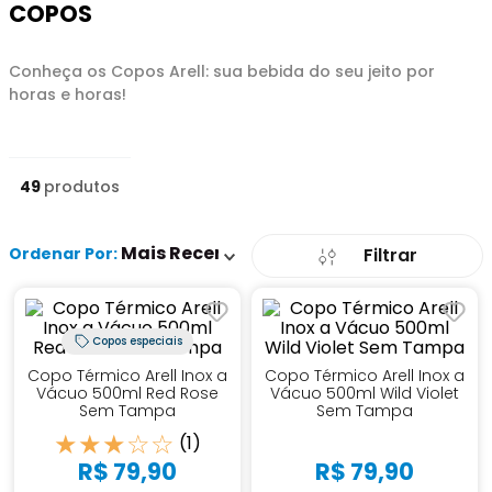
COPOS
Conheça os Copos Arell: sua bebida do seu jeito por
horas e horas!
49
produtos
Mais Recentes
Ordenar Por
Filtrar
Copos especiais
Copo Térmico Arell Inox a
Copo Térmico Arell Inox a
Vácuo 500ml Red Rose
Vácuo 500ml Wild Violet
Sem Tampa
Sem Tampa
★
★
★
☆
☆
(
1
)
R$
79
,
90
R$
79
,
90